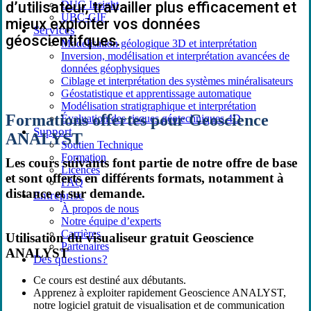
d’utilisateur, travailler plus efficacement et
DUG Insight
UBC-GIF
mieux exploiter vos données
Services
géoscientifques.
Modélisation géologique 3D et interprétation
Inversion, modélisation et interprétation avancées de
données géophysiques
Ciblage et interprétation des systèmes minéralisateurs
Géostatistique et apprentissage automatique
Modélisation stratigraphique et interprétation
Formations offertes pour Geoscience
Évaluation des risques géotechniques 4D
Support
ANALYST
Soutien Technique
Formation
Les cours suivants font partie de notre offre de base
Licences
et sont offerts en différents formats, notamment à
FAQ
distance et sur demande.
Entreprise
À propos de nous
Notre équipe d’experts
Carrières
Utilisation du visualiseur gratuit Geoscience
Partenaires
ANALYST
Des questions?
Ce cours est destiné aux débutants.
Apprenez à exploiter rapidement Geoscience ANALYST,
notre logiciel gratuit de visualisation et de communication