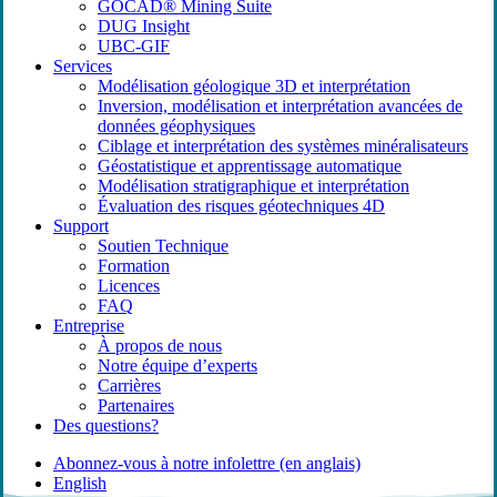
GOCAD® Mining Suite
DUG Insight
UBC-GIF
Services
Modélisation géologique 3D et interprétation
Inversion, modélisation et interprétation avancées de
données géophysiques
Ciblage et interprétation des systèmes minéralisateurs
Géostatistique et apprentissage automatique
Modélisation stratigraphique et interprétation
Évaluation des risques géotechniques 4D
Support
Soutien Technique
Formation
Licences
FAQ
Entreprise
À propos de nous
Notre équipe d’experts
Carrières
Partenaires
Des questions?
Abonnez-vous à notre infolettre (en anglais)
English