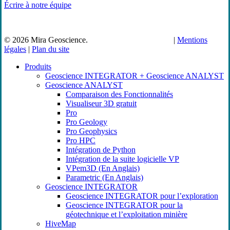
Écrire à notre équipe
© 2026 Mira Geoscience.
© 2023 Mira Geoscience
|
Mentions
légales
|
Plan du site
Close
Produits
Menu
Geoscience INTEGRATOR + Geoscience ANALYST
Geoscience ANALYST
Comparaison des Fonctionnalités
Visualiseur 3D gratuit
Pro
Pro Geology
Pro Geophysics
Pro HPC
Intégration de Python
Intégration de la suite logicielle VP
VPem3D (En Anglais)
Parametric (En Anglais)
Geoscience INTEGRATOR
Geoscience INTEGRATOR pour l’exploration
Geoscience INTEGRATOR pour la
géotechnique et l’exploitation minière
HiveMap